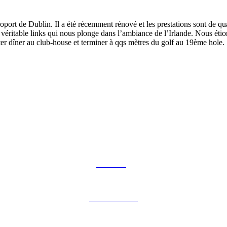
oport de Dublin. Il a été récemment rénové et les prestations sont de qua
 véritable links qui nous plonge dans l’ambiance de l’Irlande. Nous éti
r dîner au club-house et terminer à qqs mètres du golf au 19ème hole. 
Notre blog
Notre brochure