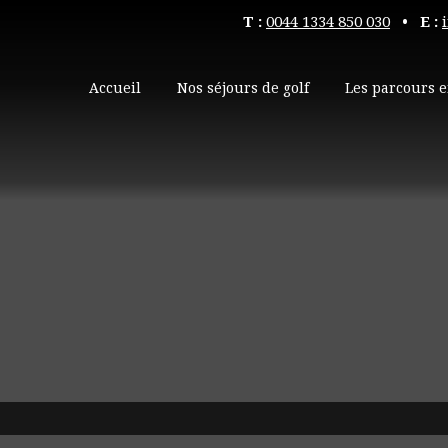
T :
0044 1334 850 030
• E :
Accueil
Nos séjours de golf
Les parcours e