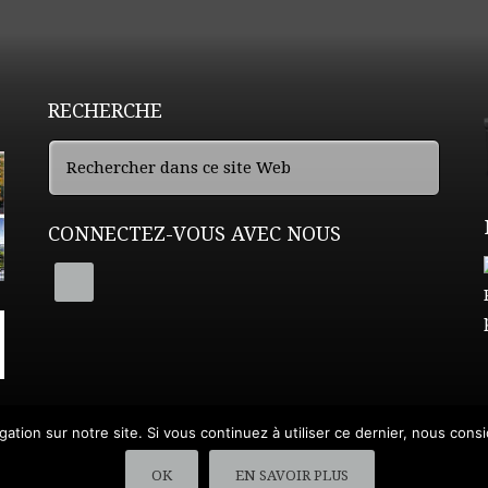
RECHERCHE
CONNECTEZ-VOUS AVEC NOUS
ation sur notre site. Si vous continuez à utiliser ce dernier, nous cons
Nous Contacter
•
Demande de Devis
OK
EN SAVOIR PLUS