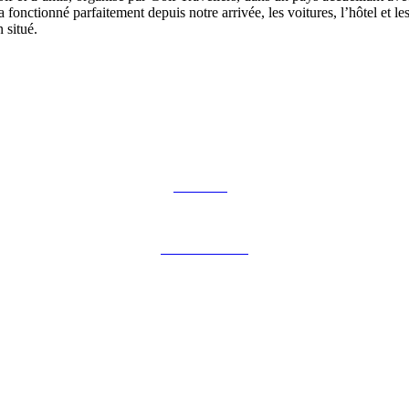
a fonctionné parfaitement depuis notre arrivée, les voitures, l’hôtel et le
n situé.
Notre blog
Notre brochure