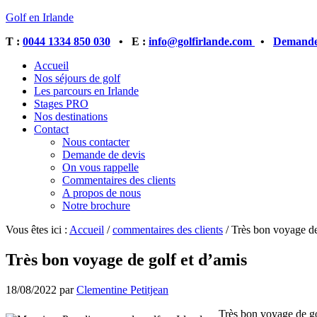
Golf en Irlande
T :
0044 1334 850 030
• E :
info@golfirlande.com
•
Demandez
Accueil
Nos séjours de golf
Les parcours en Irlande
Stages PRO
Nos destinations
Contact
Nous contacter
Demande de devis
On vous rappelle
Commentaires des clients
A propos de nous
Notre brochure
Vous êtes ici :
Accueil
/
commentaires des clients
/
Très bon voyage de
Très bon voyage de golf et d’amis
18/08/2022
par
Clementine Petitjean
Très bon voyage de gol