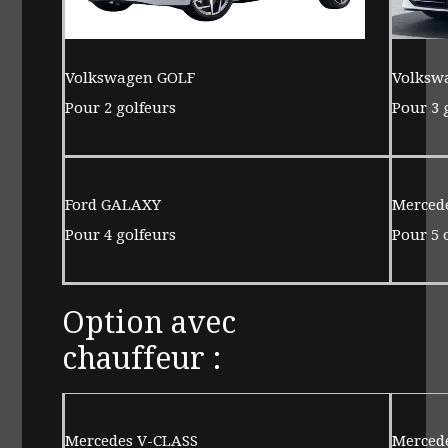
Volkswagen GOLF
Volksw
Pour 2 golfeurs
Pour 3 
Ford GALAXY
Merced
Pour 4 golfeurs
Pour 5 
Option avec
chauffeur :
Mercedes V-CLASS
Merced