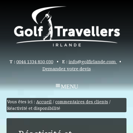
T :
0044 1334 850 030
• E :
info@golfirlande.com
•
Demandez votre devis
Vous êtes ici :
Accueil
/
commentaires des clients
/
Réactivité et disponibilité