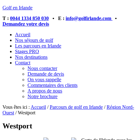
Golf en Irlande
T :
0044 1334 850 030
• E :
info@golfirlande.com
•
Demandez votre devis
Accueil
Nos séjours de golf
Les parcours en Irlande
Stages PRO
Nos destinations
Contact
Nous contacter
Demande de devis
On vous rappelle
Commentaires des clients
A propos de nous
Notre brochure
Vous êtes ici :
Accueil
/
Parcours de golf en Irlande
/
Région Nord-
Ouest
/
Westport
Westport