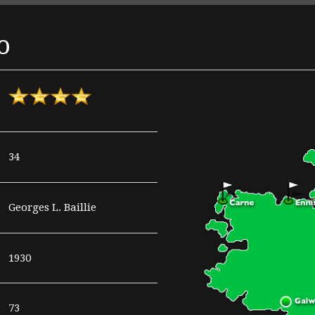
o
34
Georges L. Baillie
1930
73