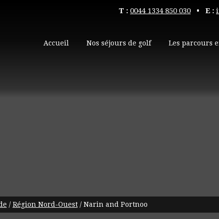
T :
0044 1334 850 030
• E :
Accueil
Nos séjours de golf
Les parcours e
de
/
Région Nord-Ouest
/
Narin and Portnoo