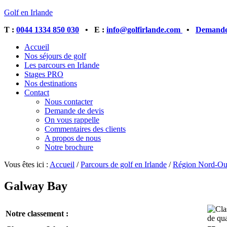
Golf en Irlande
T :
0044 1334 850 030
• E :
info@golfirlande.com
•
Demandez
Accueil
Nos séjours de golf
Les parcours en Irlande
Stages PRO
Nos destinations
Contact
Nous contacter
Demande de devis
On vous rappelle
Commentaires des clients
A propos de nous
Notre brochure
Vous êtes ici :
Accueil
/
Parcours de golf en Irlande
/
Région Nord-Ou
Galway Bay
Notre classement :