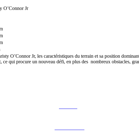
ty O’Connor Jr
km
km
km
m
y O’Connor Jr, les caractéristiques du terrain et sa position dominante
t, ce qui procure un nouveau défi, en plus des nombreux obstacles, grands
Notre blog
Notre brochure