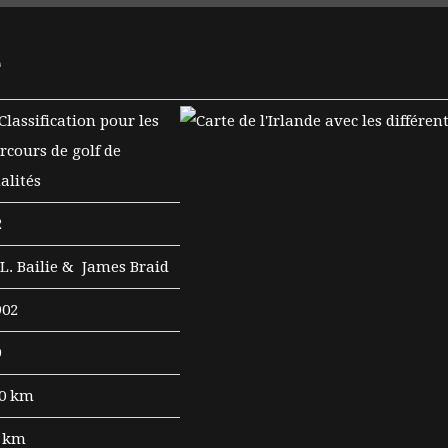
e
2
L. Bailie & James Braid
02
9
0 km
 km