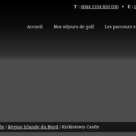
T :
0044 1334 850 030
• E :
Accueil
Nos séjours de golf
Les parcours e
de
/
Région Irlande du Nord
/
Kirkistown Castle