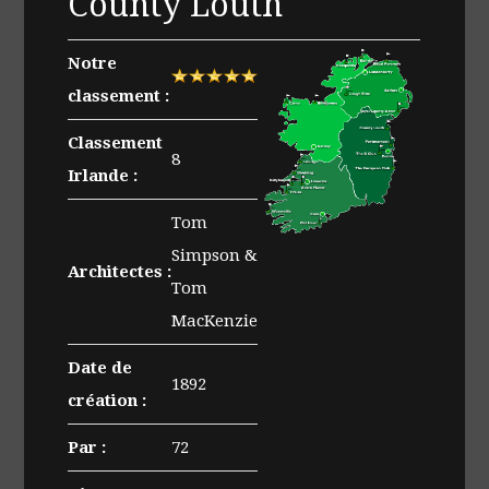
County Louth
Notre
classement :
Classement
8
Irlande :
Tom
Simpson &
Architectes :
Tom
MacKenzie
Date de
1892
création :
Par :
72