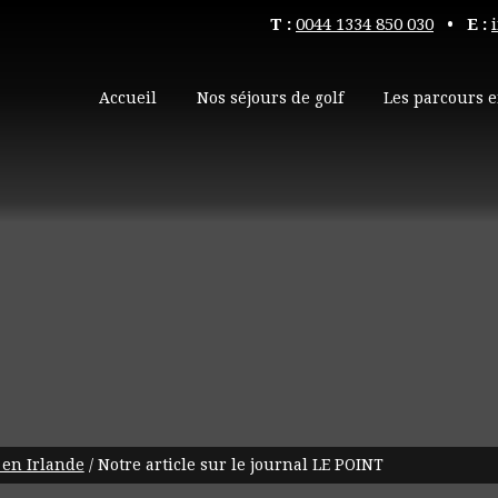
T :
0044 1334 850 030
• E :
Accueil
Nos séjours de golf
Les parcours e
 en Irlande
/
Notre article sur le journal LE POINT