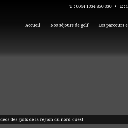
T :
0044 1334 850 030
• E :
Accueil
Nos séjours de golf
Les parcours e
déos des golfs de la région du nord-ouest