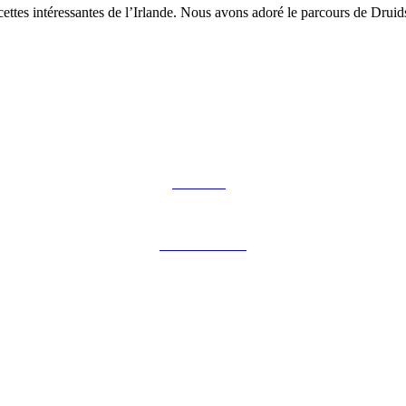
acettes intéressantes de l’Irlande. Nous avons adoré le parcours de Drui
Notre blog
Notre brochure