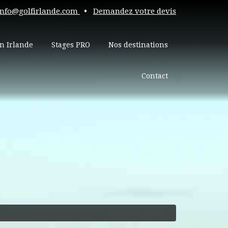
info@golfirlande.com
•
Demandez votre devis
n Irlande
Stages PRO
Nos destinations
Contact