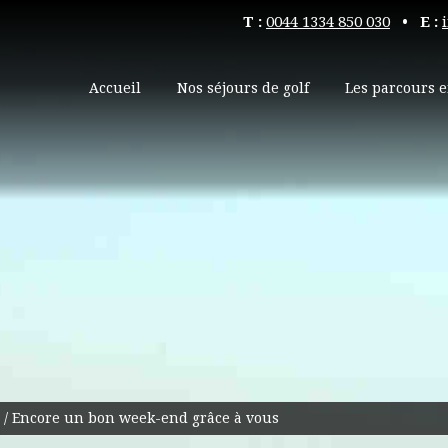
T :
0044 1334 850 030
• E :
Accueil
Nos séjours de golf
Les parcours e
/
Encore un bon week-end grâce à vous