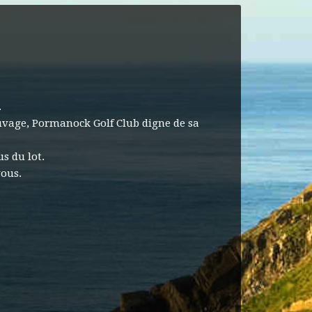
.
auvage, Pormanock Golf Club digne de sa
s du lot.
vous.